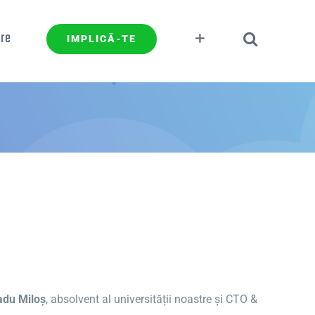
re
IMPLICĂ-TE
adu Miloș
, absolvent al universității noastre și CTO &