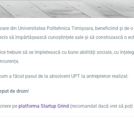
are din Universitatea Politehnica Timișoara, beneficiind și de 
 decis să împărtășească cunoștințele sale și să construiască o ec
e trebuie să se împletească cu bune abilități sociale, cu înțeleg
oncurența.
 cum a făcut pasul de la absolvent UPT la antreprenor realizat.
ceput de drum
!
criere pe
platforma Startup Grind
(recomandat dacă vrei să poți i