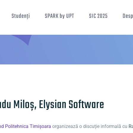
Studenți
SPARK by UPT
SIC 2025
Desp
adu Miloș, Elysian Software
nd Politehnica Timișoara
organizează o discuție informală cu
R