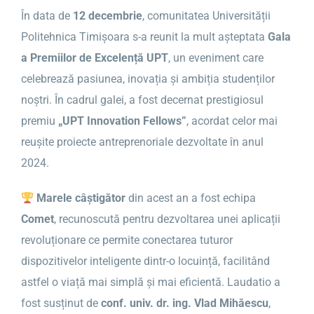
În data de
12 decembrie
, comunitatea Universității
Politehnica Timișoara s-a reunit la mult așteptata
Gala
a Premiilor de Excelență UPT
, un eveniment care
celebrează pasiunea, inovația și ambiția studenților
noștri. În cadrul galei, a fost decernat prestigiosul
premiu
„UPT Innovation Fellows”
, acordat celor mai
reușite proiecte antreprenoriale dezvoltate în anul
2024.
Marele câștigător
din acest an a fost echipa
Comet
, recunoscută pentru dezvoltarea unei aplicații
revoluționare ce permite conectarea tuturor
dispozitivelor inteligente dintr-o locuință, facilitând
astfel o viață mai simplă și mai eficientă. Laudatio a
fost susținut de
conf. univ. dr. ing. Vlad Mihăescu
,