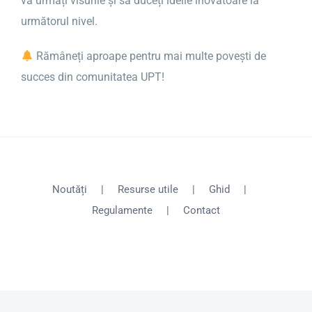
vă urmați visurile și să duceți ideile inovatoare la
următorul nivel.
Rămâneți aproape pentru mai multe povești de
succes din comunitatea UPT!
Noutăți
Resurse utile
Ghid
Regulamente
Contact